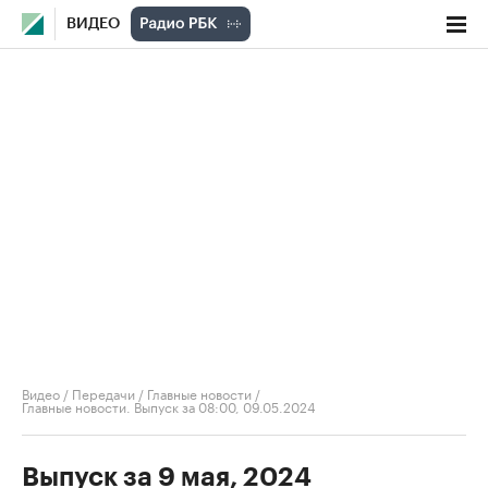
ВИДЕО
Видео
/
Передачи
/
Главные новости
/
Главные новости. Выпуск за 08:00, 09.05.2024
Выпуск за 9 мая, 2024