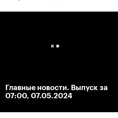
00:00
/
00:00
Главные новости. Выпуск за
07:00, 07.05.2024