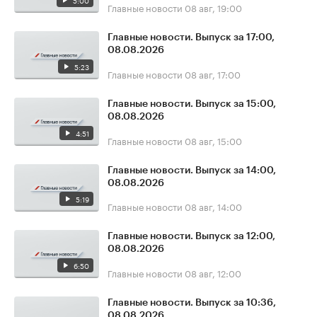
5:00
Главные новости
08 авг, 19:00
Главные новости. Выпуск за 17:00,
08.08.2026
5:23
Главные новости
08 авг, 17:00
Главные новости. Выпуск за 15:00,
08.08.2026
4:51
Главные новости
08 авг, 15:00
Главные новости. Выпуск за 14:00,
08.08.2026
5:19
Главные новости
08 авг, 14:00
Главные новости. Выпуск за 12:00,
08.08.2026
6:50
Главные новости
08 авг, 12:00
Главные новости. Выпуск за 10:36,
08.08.2026