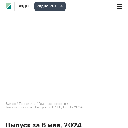
ВИДЕО
Видео
/
Передачи
/
Главные новости
/
Главные новости. Выпуск за 07:00, 06.05.2024
Выпуск за 6 мая, 2024