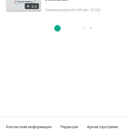
6:31
Главные новости
09 авг, 12:00
Контактная информация
Редакция
Архив программ