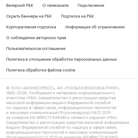
Вечерний РБК
О телеканале
Подключение
Скрыть баннеры на РБК
Подписка на РБК
Корпоративная подписка
Информация об ограничениях
О соблюдении авторских прав
Пользовательское соглашение
Политика в отношении обработки персональных данных
Политика обработки файлов cookie
© ООО «БИЗНЕСПРЕСС», АО «РОСБИЗНЕСКОНСАЛТИНГ»,
1995–2026
. Сообщения и материалы информационного
агентства «РБК» (свидетельство о регистрации средства
массовой информации выдано Федеральной службой
по надзору в сфере связи, информационных технологий
и массовых коммуникаций (Роскомнадзор) 09.12.2015
за номером ИА №ФС77-63848) и сетевого издания «РБК»
(свидетельство о регистрации средства массовой информации
выдано Федеральной службой по надзору в сфере связи,
информационных технологий и массовых коммуникаций
(Роскомнадзор) 03.12.2021 за номером ЭЛ №ФС77-82385)