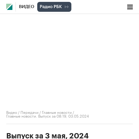
ВИДЕО
Видео
/
Передачи
/
Главные новости
/
Главные новости. Выпуск за 08:19, 03.05.2024
Выпуск за 3 мая, 2024