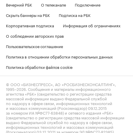
Вечерний РБК
О телеканале
Подключение
Скрыть баннеры на РБК
Подписка на РБК
Корпоративная подписка
Информация об ограничениях
О соблюдении авторских прав
Пользовательское соглашение
Политика в отношении обработки персональных данных
Политика обработки файлов cookie
© ООО «БИЗНЕСПРЕСС», АО «РОСБИЗНЕСКОНСАЛТИНГ»,
1995–2026
. Сообщения и материалы информационного
агентства «РБК» (свидетельство о регистрации средства
массовой информации выдано Федеральной службой
по надзору в сфере связи, информационных технологий
и массовых коммуникаций (Роскомнадзор) 09.12.2015
за номером ИА №ФС77-63848) и сетевого издания «РБК»
(свидетельство о регистрации средства массовой информации
выдано Федеральной службой по надзору в сфере связи,
информационных технологий и массовых коммуникаций
(Роскомнадзор) 03.12.2021 за номером ЭЛ №ФС77-82385)