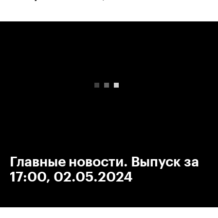
00:00
/
00:00
Главные новости. Выпуск за
17:00, 02.05.2024