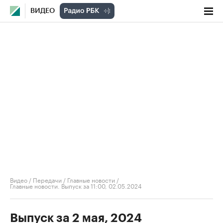
ВИДЕО
Видео
/
Передачи
/
Главные новости
/
Главные новости. Выпуск за 11:00, 02.05.2024
Выпуск за 2 мая, 2024