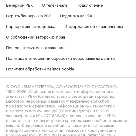
Вечерний РБК
О телеканале
Подключение
Скрыть баннеры на РБК
Подписка на РБК
Корпоративная подписка
Информация об ограничениях
О соблюдении авторских прав
Пользовательское соглашение
Политика в отношении обработки персональных данных
Политика обработки файлов cookie
© ООО «БИЗНЕСПРЕСС», АО «РОСБИЗНЕСКОНСАЛТИНГ»,
1995–2026
. Сообщения и материалы информационного
агентства «РБК» (свидетельство о регистрации средства
массовой информации выдано Федеральной службой
по надзору в сфере связи, информационных технологий
и массовых коммуникаций (Роскомнадзор) 09.12.2015
за номером ИА №ФС77-63848) и сетевого издания «РБК»
(свидетельство о регистрации средства массовой информации
выдано Федеральной службой по надзору в сфере связи,
информационных технологий и массовых коммуникаций
(Роскомнадзор) 03.12.2021 за номером ЭЛ №ФС77-82385)