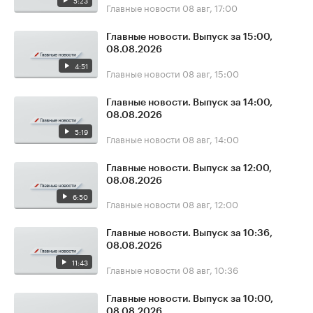
5:23
Главные новости
08 авг, 17:00
Главные новости. Выпуск за 15:00,
08.08.2026
4:51
Главные новости
08 авг, 15:00
Главные новости. Выпуск за 14:00,
08.08.2026
5:19
Главные новости
08 авг, 14:00
Главные новости. Выпуск за 12:00,
08.08.2026
6:50
Главные новости
08 авг, 12:00
Главные новости. Выпуск за 10:36,
08.08.2026
11:43
Главные новости
08 авг, 10:36
Главные новости. Выпуск за 10:00,
08.08.2026