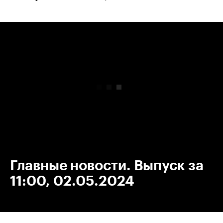
00:00
/
00:00
Главные новости. Выпуск за
11:00, 02.05.2024