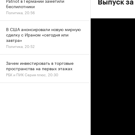
Patriot в Германии заметили
Выпуск за
беспилотники
Политика, 20:56
В США анонсировали новую мирную
сделку с Ираном «сегодня или
завтра»
Политика, 20:52
Зачем инвестировать в торговые
пространства на первых этажах
РБК и ПИК Серия плюс, 20:30