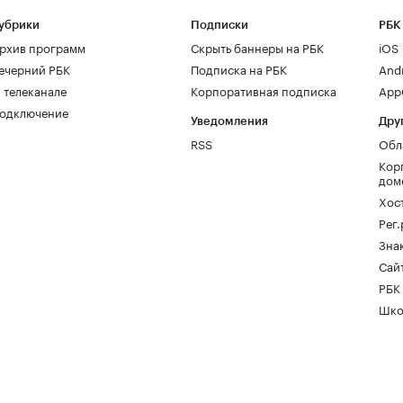
убрики
Подписки
РБК
рхив программ
Скрыть баннеры на РБК
iOS
ечерний РБК
Подписка на РБК
And
 телеканале
Корпоративная подписка
AppG
одключение
Уведомления
Дру
RSS
Обл
Кор
дом
Хос
Рег
Зна
Сайт
РБК
Шко