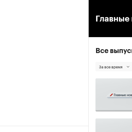
00
Главные 
Все выпу
За все время