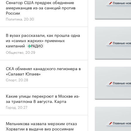
Сенатор США предрек обеднение
американцев из-за санкций против
России
Политика, 20:30
В вузах рассказали, как прошла одна
из «самых жарких» приемных
кампаний
РАДИО
Общество, 20:29
СКА обменял канадского легионера в
«Салават Юлаев»
Спорт, 20:28
Какие улицы перекроют в Москве из-
за триатлона 8 августа. Карта
Город, 20:27
Мельникова назвала мерзким отказ
Хорватии в выдаче виз россиянам