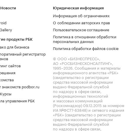
 Новости
Юридическая информация
Информация об ограничениях
roid
О соблюдении авторских прав
allery
Пользовательское соглашение
Политика в отношении обработки
гие продукты РБК
персональных данных
ако для бизнеса
Политика обработки файлов cookie
поративный регистратор
енов
© ООО «БИЗНЕСПРЕСС»,
АО «РОСБИЗНЕСКОНСАЛТИНГ»,
тинг сайтов
1995–2026
. Сообщения и материалы
.решения
информационного агентства «РБК»
(свидетельство о регистрации
комства
средства массовой информации
 знакомств podbor.ru
выдано Федеральной службой
по надзору в сфере связи,
 Курсы
информационных технологий
ла управления РБК
и массовых коммуникаций
(Роскомнадзор) 09.12.2015 за номером
ИА №ФС77-63848) и сетевого издания
«РБК» (свидетельство о регистрации
средства массовой информации
выдано Федеральной службой
по надзору в сфере связи,