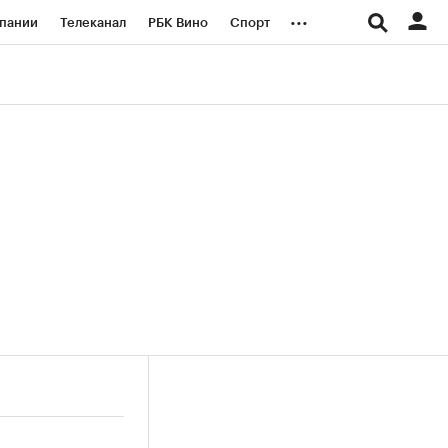
...
пании
Телеканал
РБК Вино
Спорт
ые проекты
Город
Стиль
Крипто
Спецпроекты СПб
логии и медиа
Финансы