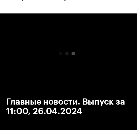
00:00
/
00:00
Главные новости. Выпуск за
11:00, 26.04.2024