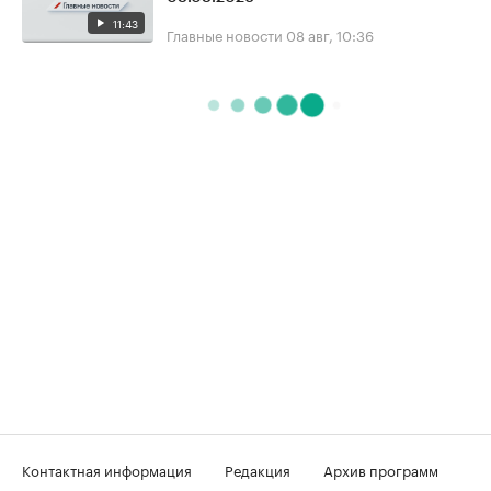
11:43
Главные новости
08 авг, 10:36
Контактная информация
Редакция
Архив программ