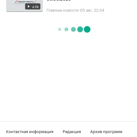
4:59
Главные новости
05 авг, 22:34
Контактная информация
Редакция
Архив программ