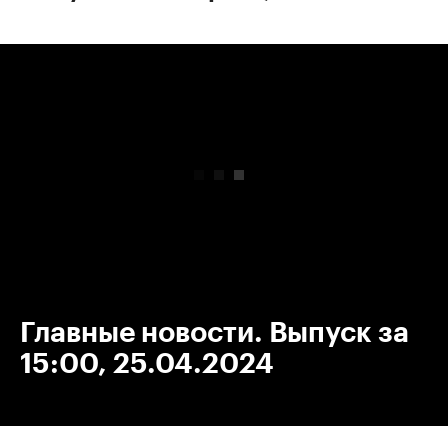
00:00
/
00:00
Главные новости. Выпуск за
15:00, 25.04.2024