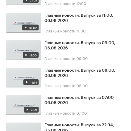
21:01
Главные новости
12:00
Главные новости. Выпуск за 11:00,
06.08.2026
10:02
Главные новости
11:00
Главные новости. Выпуск за 09:00,
06.08.2026
11:00
Главные новости
09:00
Главные новости. Выпуск за 08:00,
06.08.2026
14:14
Главные новости
08:00
Главные новости. Выпуск за 07:00,
06.08.2026
9:59
Главные новости
07:00
Главные новости. Выпуск за 22:34,
05.08.2026