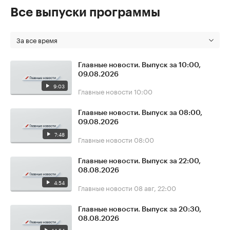
Все выпуски программы
За все время
Главные новости. Выпуск за 10:00,
09.08.2026
9:03
Главные новости
10:00
Главные новости. Выпуск за 08:00,
09.08.2026
7:48
Главные новости
08:00
Главные новости. Выпуск за 22:00,
08.08.2026
4:54
Главные новости
08 авг, 22:00
Главные новости. Выпуск за 20:30,
08.08.2026