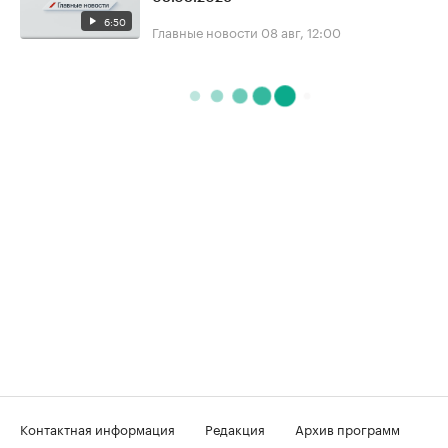
6:50
Главные новости
08 авг, 12:00
Контактная информация
Редакция
Архив программ