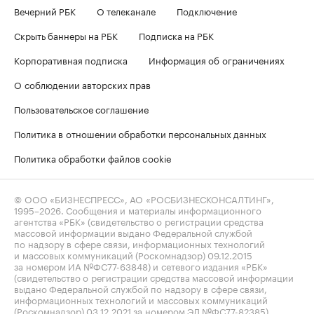
Вечерний РБК
О телеканале
Подключение
Скрыть баннеры на РБК
Подписка на РБК
Корпоративная подписка
Информация об ограничениях
О соблюдении авторских прав
Пользовательское соглашение
Политика в отношении обработки персональных данных
Политика обработки файлов cookie
© ООО «БИЗНЕСПРЕСС», АО «РОСБИЗНЕСКОНСАЛТИНГ»,
1995–2026
. Сообщения и материалы информационного
агентства «РБК» (свидетельство о регистрации средства
массовой информации выдано Федеральной службой
по надзору в сфере связи, информационных технологий
и массовых коммуникаций (Роскомнадзор) 09.12.2015
за номером ИА №ФС77-63848) и сетевого издания «РБК»
(свидетельство о регистрации средства массовой информации
выдано Федеральной службой по надзору в сфере связи,
информационных технологий и массовых коммуникаций
(Роскомнадзор) 03.12.2021 за номером ЭЛ №ФС77-82385)