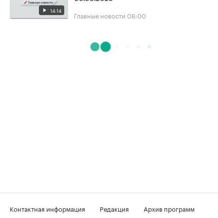
14:14
Главные новости
08:00
Контактная информация
Редакция
Архив программ