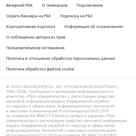
Вечерний РБК
О телеканале
Подключение
Скрыть баннеры на РБК
Подписка на РБК
Корпоративная подписка
Информация об ограничениях
О соблюдении авторских прав
Пользовательское соглашение
Политика в отношении обработки персональных данных
Политика обработки файлов cookie
© ООО «БИЗНЕСПРЕСС», АО «РОСБИЗНЕСКОНСАЛТИНГ»,
1995–2026
. Сообщения и материалы информационного
агентства «РБК» (свидетельство о регистрации средства
массовой информации выдано Федеральной службой
по надзору в сфере связи, информационных технологий
и массовых коммуникаций (Роскомнадзор) 09.12.2015
за номером ИА №ФС77-63848) и сетевого издания «РБК»
(свидетельство о регистрации средства массовой информации
выдано Федеральной службой по надзору в сфере связи,
информационных технологий и массовых коммуникаций
(Роскомнадзор) 03.12.2021 за номером ЭЛ №ФС77-82385)