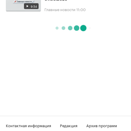
9:54
Главные новости
11:00
Контактная информация
Редакция
Архив программ