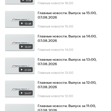
4:58
Главные новости
16:00
Главные новости. Выпуск за 15:00,
07.08.2026
10:48
Главные новости
15:00
Главные новости. Выпуск за 14:00,
07.08.2026
10:07
Главные новости
14:00
Главные новости. Выпуск за 13:00,
07.08.2026
21:00
Главные новости
13:00
Главные новости. Выпуск за 12:00,
07.08.2026
24:07
Главные новости
12:00
Главные новости. Выпуск за 11:00,
07.08.2026