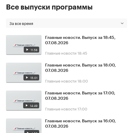
Все выпуски программы
За все время
Главные новости. Выпуск за 18:45,
07.08.2026
11:58
Главные новости
18:45
Главные новости. Выпуск за 18:00,
07.08.2026
15:01
Главные новости
18:00
Главные новости. Выпуск за 17:00,
07.08.2026
14:49
Главные новости
17:00
Главные новости. Выпуск за 16:00,
07.08.2026