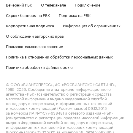
Вечерний РБК
О телеканале
Подключение
Скрыть баннеры на РБК
Подписка на РБК
Корпоративная подписка
Информация об ограничениях
О соблюдении авторских прав
Пользовательское соглашение
Политика в отношении обработки персональных данных
Политика обработки файлов cookie
© ООО «БИЗНЕСПРЕСС», АО «РОСБИЗНЕСКОНСАЛТИНГ»,
1995–2026
. Сообщения и материалы информационного
агентства «РБК» (свидетельство о регистрации средства
массовой информации выдано Федеральной службой
по надзору в сфере связи, информационных технологий
и массовых коммуникаций (Роскомнадзор) 09.12.2015
за номером ИА №ФС77-63848) и сетевого издания «РБК»
(свидетельство о регистрации средства массовой информации
выдано Федеральной службой по надзору в сфере связи,
информационных технологий и массовых коммуникаций
(Роскомнадзор) 03.12.2021 за номером ЭЛ №ФС77-82385)