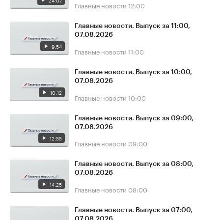
24:07
Главные новости
12:00
Главные новости. Выпуск за 11:00,
07.08.2026
9:54
Главные новости
11:00
Главные новости. Выпуск за 10:00,
07.08.2026
10:12
Главные новости
10:00
Главные новости. Выпуск за 09:00,
07.08.2026
12:55
Главные новости
09:00
Главные новости. Выпуск за 08:00,
07.08.2026
14:25
Главные новости
08:00
Главные новости. Выпуск за 07:00,
07.08.2026