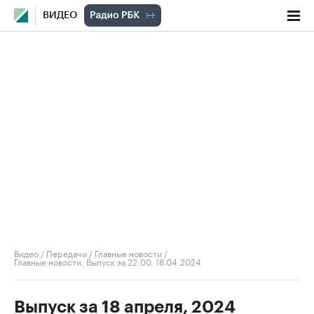
ВИДЕО
Видео
/
Передачи
/
Главные новости
/
Главные новости. Выпуск за 22:00, 18.04.2024
Выпуск за 18 апреля, 2024