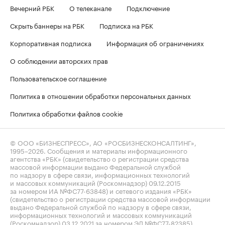
Вечерний РБК
О телеканале
Подключение
Скрыть баннеры на РБК
Подписка на РБК
Корпоративная подписка
Информация об ограничениях
О соблюдении авторских прав
Пользовательское соглашение
Политика в отношении обработки персональных данных
Политика обработки файлов cookie
© ООО «БИЗНЕСПРЕСС», АО «РОСБИЗНЕСКОНСАЛТИНГ»,
1995–2026
. Сообщения и материалы информационного
агентства «РБК» (свидетельство о регистрации средства
массовой информации выдано Федеральной службой
по надзору в сфере связи, информационных технологий
и массовых коммуникаций (Роскомнадзор) 09.12.2015
за номером ИА №ФС77-63848) и сетевого издания «РБК»
(свидетельство о регистрации средства массовой информации
выдано Федеральной службой по надзору в сфере связи,
информационных технологий и массовых коммуникаций
(Роскомнадзор) 03.12.2021 за номером ЭЛ №ФС77-82385)