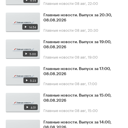
4:54
Главные новости
08 авг, 22:00
Главные новости. Выпуск за 20:30,
08.08.2026
14:54
Главные новости
08 авг, 20:30
Главные новости. Выпуск за 19:00,
08.08.2026
5:00
Главные новости
08 авг, 19:00
Главные новости. Выпуск за 17:00,
08.08.2026
5:23
Главные новости
08 авг, 17:00
Главные новости. Выпуск за 15:00,
08.08.2026
4:51
Главные новости
08 авг, 15:00
Главные новости. Выпуск за 14:00,
08.08.2026