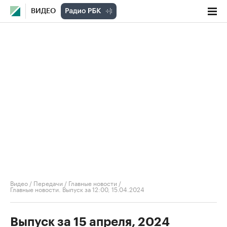
ВИДЕО
Видео
/
Передачи
/
Главные новости
/
Главные новости. Выпуск за 12:00, 15.04.2024
Выпуск за 15 апреля, 2024