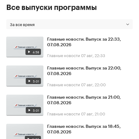
Все выпуски программы
За все время
Главные новости. Выпуск за 22:33,
07.08.2026
4:58
Главные новости
07 авг, 22:33
Главные новости. Выпуск за 22:00,
07.08.2026
5:01
Главные новости
07 авг, 22:00
Главные новости. Выпуск за 21:00,
07.08.2026
5:01
Главные новости
07 авг, 21:00
Главные новости. Выпуск за 18:45,
07.08.2026