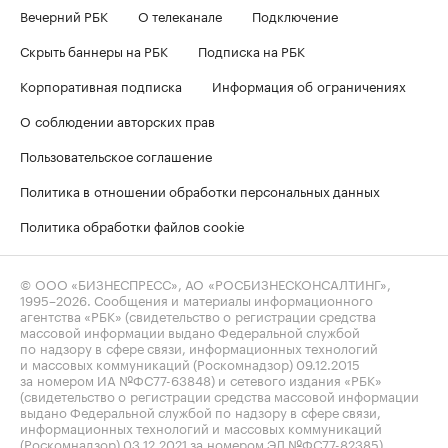
Вечерний РБК
О телеканале
Подключение
Скрыть баннеры на РБК
Подписка на РБК
Корпоративная подписка
Информация об ограничениях
О соблюдении авторских прав
Пользовательское соглашение
Политика в отношении обработки персональных данных
Политика обработки файлов cookie
© ООО «БИЗНЕСПРЕСС», АО «РОСБИЗНЕСКОНСАЛТИНГ»,
1995–2026
. Сообщения и материалы информационного
агентства «РБК» (свидетельство о регистрации средства
массовой информации выдано Федеральной службой
по надзору в сфере связи, информационных технологий
и массовых коммуникаций (Роскомнадзор) 09.12.2015
за номером ИА №ФС77-63848) и сетевого издания «РБК»
(свидетельство о регистрации средства массовой информации
выдано Федеральной службой по надзору в сфере связи,
информационных технологий и массовых коммуникаций
(Роскомнадзор) 03.12.2021 за номером ЭЛ №ФС77-82385)