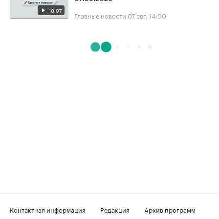
10:07
Главные новости
07 авг, 14:00
Контактная информация
Редакция
Архив программ