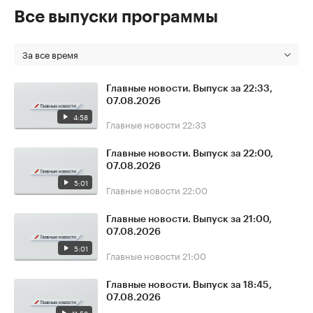
Все выпуски программы
За все время
Главные новости. Выпуск за 22:33,
07.08.2026
4:58
Главные новости
22:33
Главные новости. Выпуск за 22:00,
07.08.2026
5:01
Главные новости
22:00
Главные новости. Выпуск за 21:00,
07.08.2026
5:01
Главные новости
21:00
Главные новости. Выпуск за 18:45,
07.08.2026