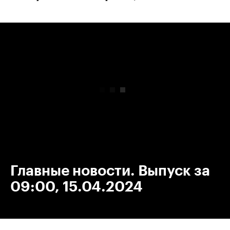
00:00
/
00:00
Главные новости. Выпуск за
09:00, 15.04.2024