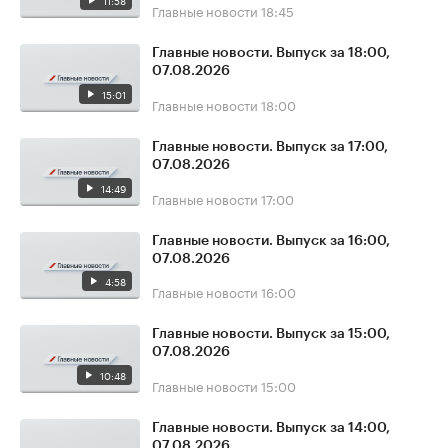
11:58
Главные новости
18:45
Главные новости. Выпуск за 18:00,
07.08.2026
15:01
Главные новости
18:00
Главные новости. Выпуск за 17:00,
07.08.2026
14:49
Главные новости
17:00
Главные новости. Выпуск за 16:00,
07.08.2026
4:58
Главные новости
16:00
Главные новости. Выпуск за 15:00,
07.08.2026
10:48
Главные новости
15:00
Главные новости. Выпуск за 14:00,
07.08.2026