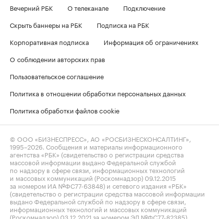
Вечерний РБК
О телеканале
Подключение
Скрыть баннеры на РБК
Подписка на РБК
Корпоративная подписка
Информация об ограничениях
О соблюдении авторских прав
Пользовательское соглашение
Политика в отношении обработки персональных данных
Политика обработки файлов cookie
© ООО «БИЗНЕСПРЕСС», АО «РОСБИЗНЕСКОНСАЛТИНГ»,
1995–2026
. Сообщения и материалы информационного
агентства «РБК» (свидетельство о регистрации средства
массовой информации выдано Федеральной службой
по надзору в сфере связи, информационных технологий
и массовых коммуникаций (Роскомнадзор) 09.12.2015
за номером ИА №ФС77-63848) и сетевого издания «РБК»
(свидетельство о регистрации средства массовой информации
выдано Федеральной службой по надзору в сфере связи,
информационных технологий и массовых коммуникаций
(Роскомнадзор) 03.12.2021 за номером ЭЛ №ФС77-82385)