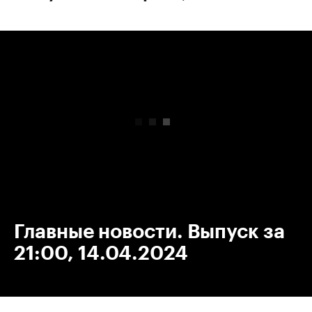
00:00
/
00:00
Главные новости. Выпуск за
21:00, 14.04.2024