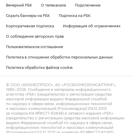
Вечерний РБК
О телеканале
Подключение
Скрыть баннеры на РБК
Подписка на РБК
Корпоративная подписка
Информация об ограничениях
О соблюдении авторских прав
Пользовательское соглашение
Политика в отношении обработки персональных данных
Политика обработки файлов cookie
© ООО «БИЗНЕСПРЕСС», АО «РОСБИЗНЕСКОНСАЛТИНГ»,
1995–2026
. Сообщения и материалы информационного
агентства «РБК» (свидетельство о регистрации средства
массовой информации выдано Федеральной службой
по надзору в сфере связи, информационных технологий
и массовых коммуникаций (Роскомнадзор) 09.12.2015
за номером ИА №ФС77-63848) и сетевого издания «РБК»
(свидетельство о регистрации средства массовой информации
выдано Федеральной службой по надзору в сфере связи,
информационных технологий и массовых коммуникаций
(Роскомнадзор) 03.12.2021 за номером ЭЛ №ФС77-82385)