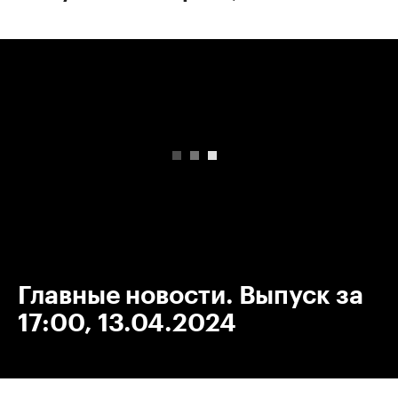
00:00
/
00:00
Главные новости. Выпуск за
17:00, 13.04.2024