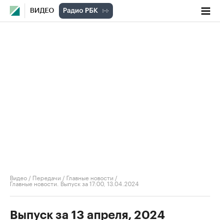
ВИДЕО
Видео
/
Передачи
/
Главные новости
/
Главные новости. Выпуск за 17:00, 13.04.2024
Выпуск за 13 апреля, 2024