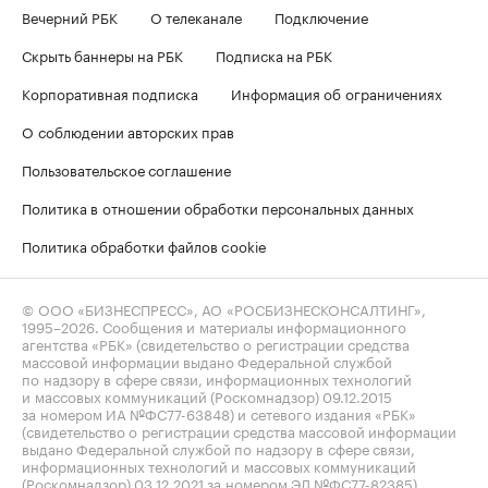
Вечерний РБК
О телеканале
Подключение
Скрыть баннеры на РБК
Подписка на РБК
Корпоративная подписка
Информация об ограничениях
О соблюдении авторских прав
Пользовательское соглашение
Политика в отношении обработки персональных данных
Политика обработки файлов cookie
© ООО «БИЗНЕСПРЕСС», АО «РОСБИЗНЕСКОНСАЛТИНГ»,
1995–2026
. Сообщения и материалы информационного
агентства «РБК» (свидетельство о регистрации средства
массовой информации выдано Федеральной службой
по надзору в сфере связи, информационных технологий
и массовых коммуникаций (Роскомнадзор) 09.12.2015
за номером ИА №ФС77-63848) и сетевого издания «РБК»
(свидетельство о регистрации средства массовой информации
выдано Федеральной службой по надзору в сфере связи,
информационных технологий и массовых коммуникаций
(Роскомнадзор) 03.12.2021 за номером ЭЛ №ФС77-82385)