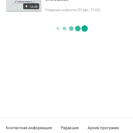
14:49
Главные новости
07 авг, 17:00
Контактная информация
Редакция
Архив программ