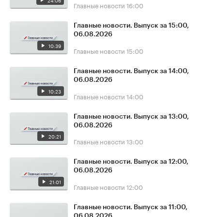
24:06
Главные новости
16:00
Главные новости. Выпуск за 15:00,
06.08.2026
10:39
Главные новости
15:00
Главные новости. Выпуск за 14:00,
06.08.2026
10:23
Главные новости
14:00
Главные новости. Выпуск за 13:00,
06.08.2026
20:21
Главные новости
13:00
Главные новости. Выпуск за 12:00,
06.08.2026
21:01
Главные новости
12:00
Главные новости. Выпуск за 11:00,
06.08.2026