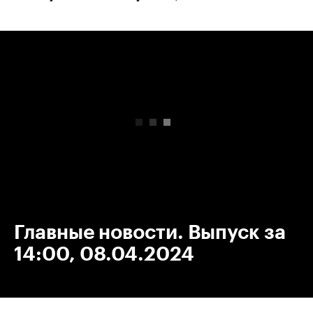
00:00
/
00:00
Главные новости. Выпуск за
14:00, 08.04.2024