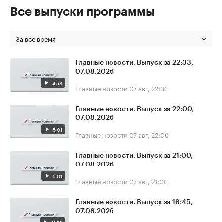
Все выпуски программы
За все время
Главные новости. Выпуск за 22:33,
07.08.2026
4:58
Главные новости
07 авг, 22:33
Главные новости. Выпуск за 22:00,
07.08.2026
5:01
Главные новости
07 авг, 22:00
Главные новости. Выпуск за 21:00,
07.08.2026
5:01
Главные новости
07 авг, 21:00
Главные новости. Выпуск за 18:45,
07.08.2026