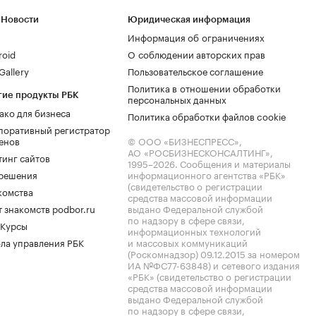
 Новости
Юридическая информация
Информация об ограничениях
roid
О соблюдении авторских прав
allery
Пользовательское соглашение
Политика в отношении обработки
гие продукты РБК
персональных данных
ако для бизнеса
Политика обработки файлов cookie
поративный регистратор
енов
© ООО «БИЗНЕСПРЕСС»,
АО «РОСБИЗНЕСКОНСАЛТИНГ»,
тинг сайтов
1995–2026
. Сообщения и материалы
.решения
информационного агентства «РБК»
(свидетельство о регистрации
комства
средства массовой информации
 знакомств podbor.ru
выдано Федеральной службой
по надзору в сфере связи,
 Курсы
информационных технологий
ла управления РБК
и массовых коммуникаций
(Роскомнадзор) 09.12.2015 за номером
ИА №ФС77-63848) и сетевого издания
«РБК» (свидетельство о регистрации
средства массовой информации
выдано Федеральной службой
по надзору в сфере связи,