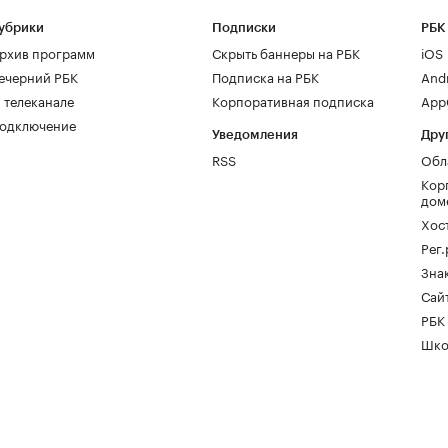
убрики
Подписки
РБК
рхив программ
Скрыть баннеры на РБК
iOS
ечерний РБК
Подписка на РБК
And
 телеканале
Корпоративная подписка
AppG
одключение
Уведомления
Дру
RSS
Обл
Кор
дом
Хос
Рег
Зна
Сайт
РБК
Шко