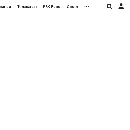
...
пании
Телеканал
РБК Вино
Спорт
ые проекты
Город
Стиль
Крипто
Спецпроекты СПб
логии и медиа
Финансы