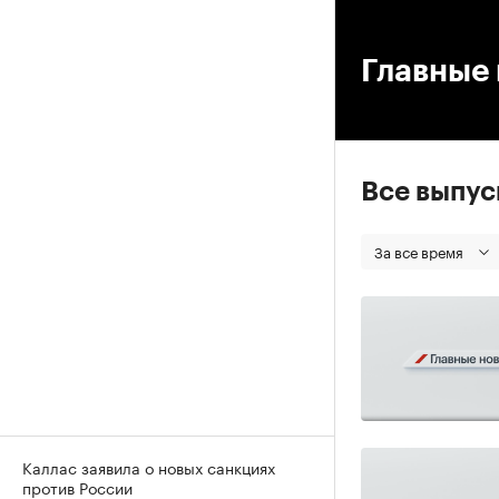
00
Главные 
Все выпу
За все время
Каллас заявила о новых санкциях
против России