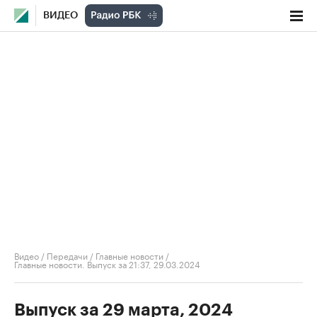
ВИДЕО
Видео
/
Передачи
/
Главные новости
/
Главные новости. Выпуск за 21:37, 29.03.2024
Выпуск за 29 марта, 2024