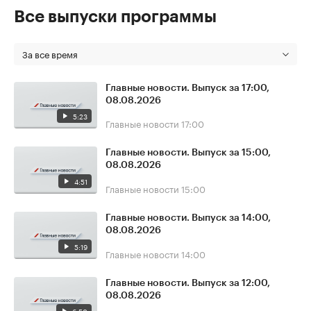
Все выпуски программы
За все время
Главные новости. Выпуск за 17:00,
08.08.2026
5:23
Главные новости
17:00
Главные новости. Выпуск за 15:00,
08.08.2026
4:51
Главные новости
15:00
Главные новости. Выпуск за 14:00,
08.08.2026
5:19
Главные новости
14:00
Главные новости. Выпуск за 12:00,
08.08.2026