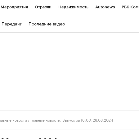
Мероприятия
Отрасли
Недвижимость
Autonews
РБК Ком
ние
РБК Курсы
РБК Life
Тренды
Визионеры
Национальн
Передачи
Последние видео
б
Исследования
Кредитные рейтинги
Франшизы
Газета
роверка контрагентов
Политика
Экономика
Бизнес
Техно
лавные новости
/
Главные новости. Выпуск за 16:00, 28.03.2024