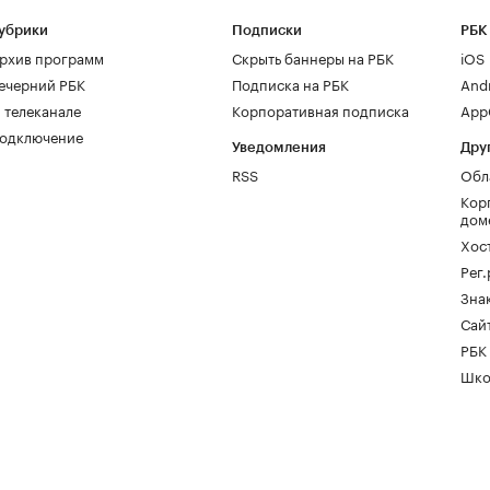
убрики
Подписки
РБК
рхив программ
Скрыть баннеры на РБК
iOS
ечерний РБК
Подписка на РБК
And
 телеканале
Корпоративная подписка
AppG
одключение
Уведомления
Дру
RSS
Обл
Кор
дом
Хос
Рег
Зна
Сайт
РБК
Шко