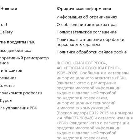
 Новости
Юридическая информация
Информация об ограничениях
roid
О соблюдении авторских прав
allery
Пользовательское соглашение
Политика в отношении обработки
гие продукты РБК
персональных данных
ако для бизнеса
Политика обработки файлов cookie
поративный регистратор
енов
© ООО «БИЗНЕСПРЕСС»,
АО «РОСБИЗНЕСКОНСАЛТИНГ»,
тинг сайтов
1995–2026
. Сообщения и материалы
.решения
информационного агентства «РБК»
(свидетельство о регистрации
комства
средства массовой информации
 знакомств podbor.ru
выдано Федеральной службой
по надзору в сфере связи,
 Курсы
информационных технологий
ла управления РБК
и массовых коммуникаций
(Роскомнадзор) 09.12.2015 за номером
ИА №ФС77-63848) и сетевого издания
«РБК» (свидетельство о регистрации
средства массовой информации
выдано Федеральной службой
по надзору в сфере связи,