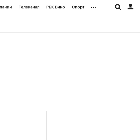
...
пании
Телеканал
РБК Вино
Спорт
ые проекты
Город
Стиль
Крипто
Спецпроекты СПб
логии и медиа
Финансы