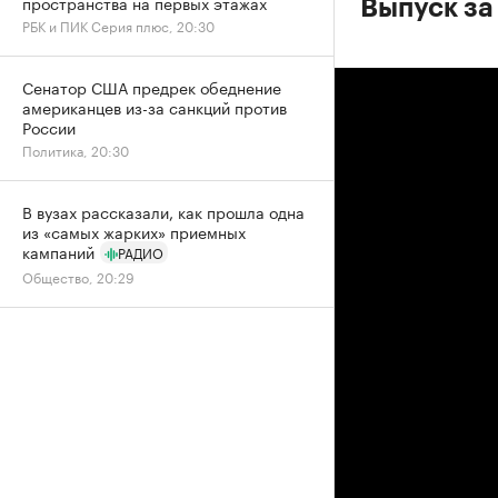
пространства на первых этажах
Выпуск за
РБК и ПИК Серия плюс, 20:30
Сенатор США предрек обеднение
американцев из-за санкций против
России
Политика, 20:30
В вузах рассказали, как прошла одна
из «самых жарких» приемных
кампаний
РАДИО
Общество, 20:29