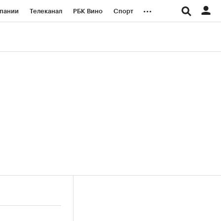
...
пании
Телеканал
РБК Вино
Спорт
ые проекты
Город
Стиль
Крипто
Спецпроекты СПб
логии и медиа
Финансы