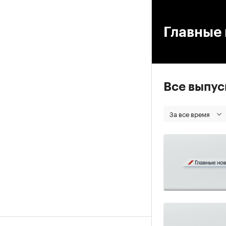
00
Главные 
Все выпу
За все время