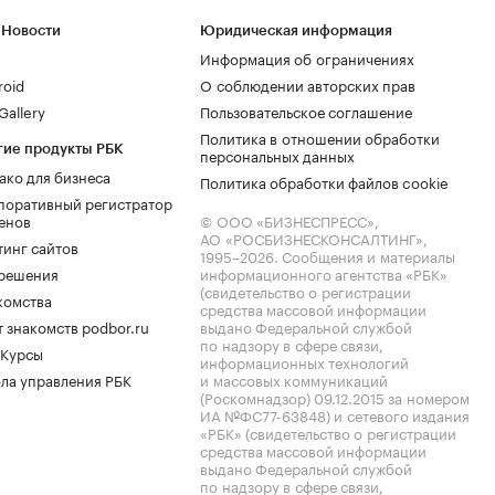
 Новости
Юридическая информация
Информация об ограничениях
roid
О соблюдении авторских прав
allery
Пользовательское соглашение
Политика в отношении обработки
гие продукты РБК
персональных данных
ако для бизнеса
Политика обработки файлов cookie
поративный регистратор
енов
© ООО «БИЗНЕСПРЕСС»,
АО «РОСБИЗНЕСКОНСАЛТИНГ»,
тинг сайтов
1995–2026
. Сообщения и материалы
.решения
информационного агентства «РБК»
(свидетельство о регистрации
комства
средства массовой информации
 знакомств podbor.ru
выдано Федеральной службой
по надзору в сфере связи,
 Курсы
информационных технологий
ла управления РБК
и массовых коммуникаций
(Роскомнадзор) 09.12.2015 за номером
ИА №ФС77-63848) и сетевого издания
«РБК» (свидетельство о регистрации
средства массовой информации
выдано Федеральной службой
по надзору в сфере связи,