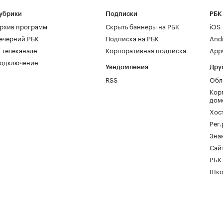
убрики
Подписки
РБК
рхив программ
Скрыть баннеры на РБК
iOS
ечерний РБК
Подписка на РБК
And
 телеканале
Корпоративная подписка
AppG
одключение
Уведомления
Дру
RSS
Обл
Кор
дом
Хос
Рег
Зна
Сайт
РБК
Шко