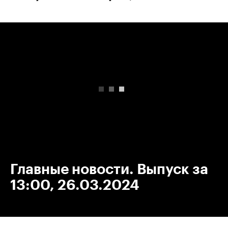
00:00
/
00:00
Главные новости. Выпуск за
13:00, 26.03.2024