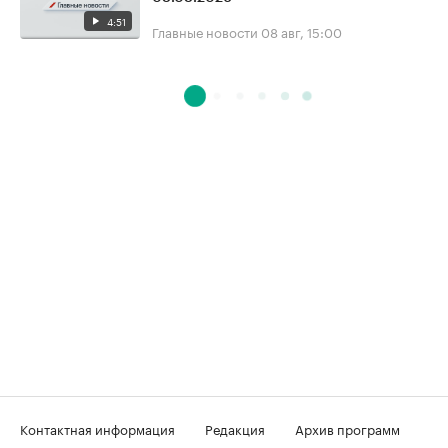
4:51
Главные новости
08 авг, 15:00
Контактная информация
Редакция
Архив программ