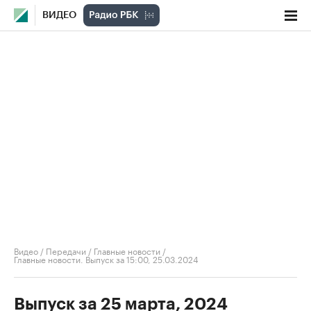
ВИДЕО
Видео
/
Передачи
/
Главные новости
/
Главные новости. Выпуск за 15:00, 25.03.2024
Выпуск за 25 марта, 2024