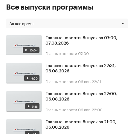
Все выпуски программы
За все время
Главные новости. Выпуск за 07:00,
07.08.2026
10:04
Главные новости
07:00
Главные новости. Выпуск за 22:31,
06.08.2026
4:50
Главные новости
06 авг, 22:31
Главные новости. Выпуск за 22:00,
06.08.2026
5:18
Главные новости
06 авг, 22:00
Главные новости. Выпуск за 21:00,
06.08.2026