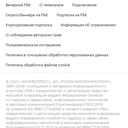
Вечерний РБК
О телеканале
Подключение
Скрыть баннеры на РБК
Подписка на РБК
Корпоративная подписка
Информация об ограничениях
О соблюдении авторских прав
Пользовательское соглашение
Политика в отношении обработки персональных данных
Политика обработки файлов cookie
© ООО «БИЗНЕСПРЕСС», АО «РОСБИЗНЕСКОНСАЛТИНГ»,
1995–2026
. Сообщения и материалы информационного
агентства «РБК» (свидетельство о регистрации средства
массовой информации выдано Федеральной службой
по надзору в сфере связи, информационных технологий
и массовых коммуникаций (Роскомнадзор) 09.12.2015
за номером ИА №ФС77-63848) и сетевого издания «РБК»
(свидетельство о регистрации средства массовой информации
выдано Федеральной службой по надзору в сфере связи,
информационных технологий и массовых коммуникаций
(Роскомнадзор) 03.12.2021 за номером ЭЛ №ФС77-82385)