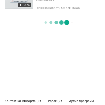
10:39
Главные новости
06 авг, 15:00
Контактная информация
Редакция
Архив программ