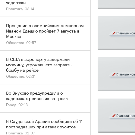
задержки
Политика, 03:14
Прощание с олимпийским чемпионом
Иваном Едешко пройдет 7 августа в
Москве
Общество, 02:57
В США в аэропорту задержали
мужчину, угрожавшего взорвать
бомбу на рейсе
Общество, 02:31
Во Внуково предупредили о
задержках рейсов из-за грозы
Город, 02:13
В Саудовской Аравии сообщили об 11
пострадавших при атаках хуситов
Политика, 02:07