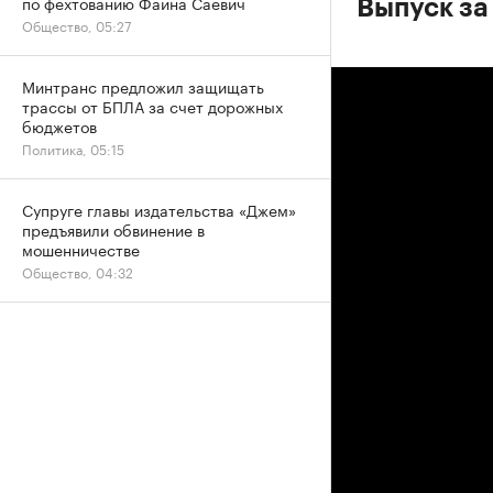
по фехтованию Фаина Саевич
Выпуск за
Общество, 05:27
Минтранс предложил защищать
трассы от БПЛА за счет дорожных
бюджетов
Политика, 05:15
Супруге главы издательства «Джем»
предъявили обвинение в
мошенничестве
Общество, 04:32