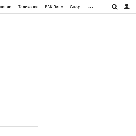
...
пании
Телеканал
РБК Вино
Спорт
ые проекты
Город
Стиль
Крипто
Спецпроекты СПб
логии и медиа
Финансы