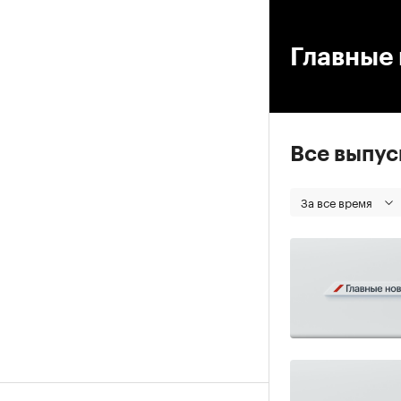
00
Главные 
Все выпу
За все время