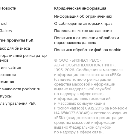
 Новости
Юридическая информация
Информация об ограничениях
roid
О соблюдении авторских прав
allery
Пользовательское соглашение
Политика в отношении обработки
гие продукты РБК
персональных данных
ако для бизнеса
Политика обработки файлов cookie
поративный регистратор
енов
© ООО «БИЗНЕСПРЕСС»,
АО «РОСБИЗНЕСКОНСАЛТИНГ»,
тинг сайтов
1995–2026
. Сообщения и материалы
.решения
информационного агентства «РБК»
(свидетельство о регистрации
комства
средства массовой информации
 знакомств podbor.ru
выдано Федеральной службой
по надзору в сфере связи,
 Курсы
информационных технологий
ла управления РБК
и массовых коммуникаций
(Роскомнадзор) 09.12.2015 за номером
ИА №ФС77-63848) и сетевого издания
«РБК» (свидетельство о регистрации
средства массовой информации
выдано Федеральной службой
по надзору в сфере связи,