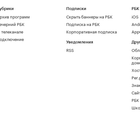
убрики
Подписки
РБК
рхив программ
Скрыть баннеры на РБК
iOS
ечерний РБК
Подписка на РБК
And
 телеканале
Корпоративная подписка
AppG
одключение
Уведомления
Дру
RSS
Обл
Кор
дом
Хос
Рег
Зна
Сайт
РБК
Шко