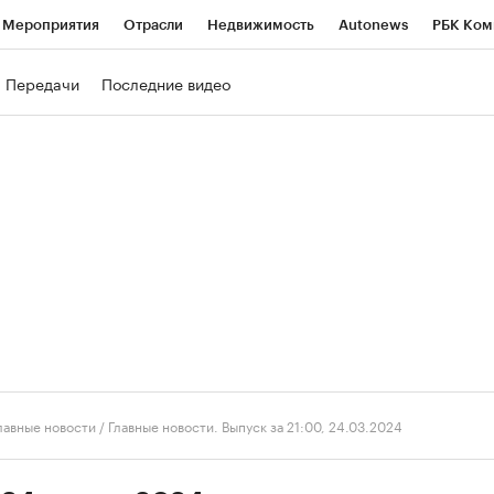
Мероприятия
Отрасли
Недвижимость
Autonews
РБК Ком
ние
РБК Курсы
РБК Life
Тренды
Визионеры
Национальн
Передачи
Последние видео
б
Исследования
Кредитные рейтинги
Франшизы
Газета
роверка контрагентов
Политика
Экономика
Бизнес
Техно
лавные новости
/
Главные новости. Выпуск за 21:00, 24.03.2024