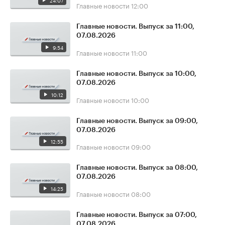
24:07
Главные новости
12:00
Главные новости. Выпуск за 11:00,
07.08.2026
9:54
Главные новости
11:00
Главные новости. Выпуск за 10:00,
07.08.2026
10:12
Главные новости
10:00
Главные новости. Выпуск за 09:00,
07.08.2026
12:55
Главные новости
09:00
Главные новости. Выпуск за 08:00,
07.08.2026
14:25
Главные новости
08:00
Главные новости. Выпуск за 07:00,
07.08.2026