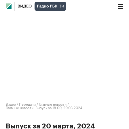
ВИДЕО
Видео
/
Передачи
/
Главные новости
/
Главные новости. Выпуск за 18:00, 20.03.2024
Выпуск за 20 марта, 2024