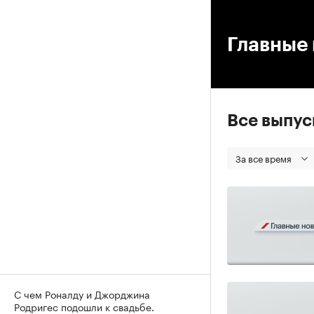
00
Главные 
Все выпу
За все время
С чем Роналду и Джорджина
Родригес подошли к свадьбе.