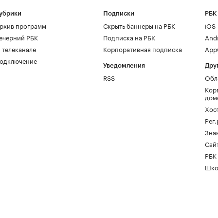
убрики
Подписки
РБК
рхив программ
Скрыть баннеры на РБК
iOS
ечерний РБК
Подписка на РБК
And
 телеканале
Корпоративная подписка
AppG
одключение
Уведомления
Дру
RSS
Обл
Кор
дом
Хос
Рег
Зна
Сайт
РБК
Шко