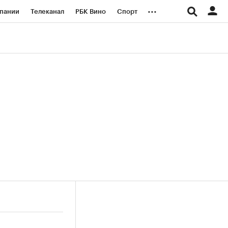
...
пании
Телеканал
РБК Вино
Спорт
ые проекты
Город
Стиль
Крипто
Спецпроекты СПб
логии и медиа
Финансы