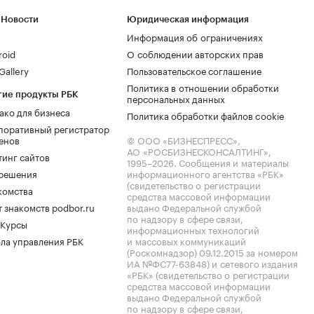
 Новости
Юридическая информация
Информация об ограничениях
roid
О соблюдении авторских прав
allery
Пользовательское соглашение
Политика в отношении обработки
гие продукты РБК
персональных данных
ако для бизнеса
Политика обработки файлов cookie
поративный регистратор
енов
© ООО «БИЗНЕСПРЕСС»,
АО «РОСБИЗНЕСКОНСАЛТИНГ»,
тинг сайтов
1995–2026
. Сообщения и материалы
.решения
информационного агентства «РБК»
(свидетельство о регистрации
комства
средства массовой информации
 знакомств podbor.ru
выдано Федеральной службой
по надзору в сфере связи,
 Курсы
информационных технологий
ла управления РБК
и массовых коммуникаций
(Роскомнадзор) 09.12.2015 за номером
ИА №ФС77-63848) и сетевого издания
«РБК» (свидетельство о регистрации
средства массовой информации
выдано Федеральной службой
по надзору в сфере связи,