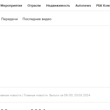
Мероприятия
Отрасли
Недвижимость
Autonews
РБК Ком
ние
РБК Курсы
РБК Life
Тренды
Визионеры
Национальн
Передачи
Последние видео
б
Исследования
Кредитные рейтинги
Франшизы
Газета
роверка контрагентов
Политика
Экономика
Бизнес
Техно
лавные новости
/
Главные новости. Выпуск за 09:00, 20.03.2024