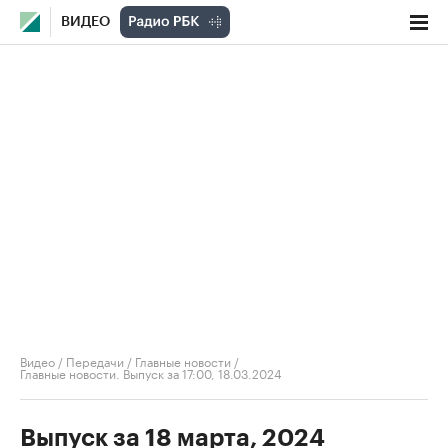
ВИДЕО
Видео
/
Передачи
/
Главные новости
/
Главные новости. Выпуск за 17:00, 18.03.2024
Выпуск за 18 марта, 2024