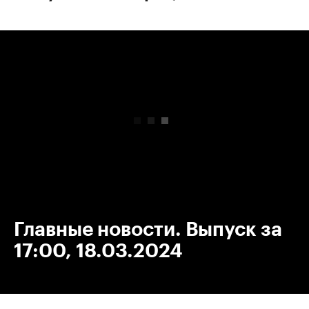
00:00
/
00:00
Главные новости. Выпуск за
17:00, 18.03.2024