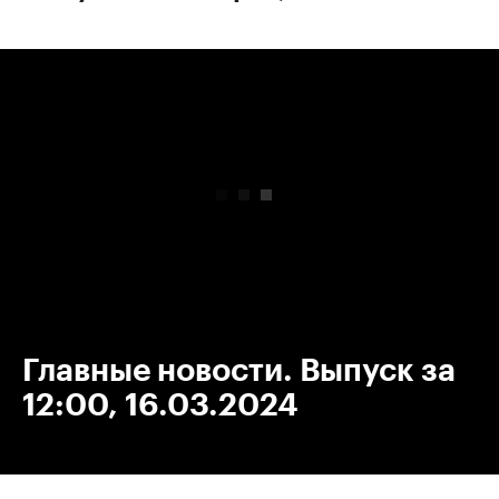
00:00
/
00:00
Главные новости. Выпуск за
12:00, 16.03.2024