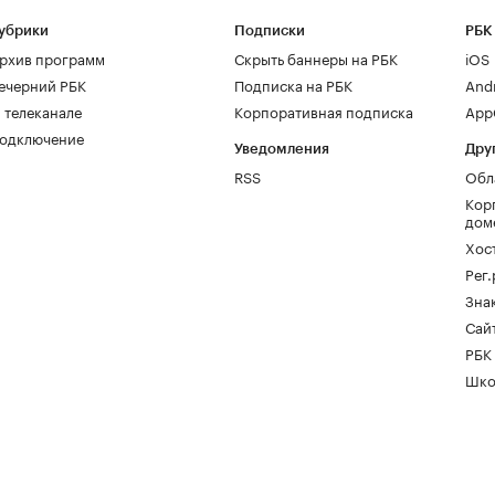
убрики
Подписки
РБК
рхив программ
Скрыть баннеры на РБК
iOS
ечерний РБК
Подписка на РБК
And
 телеканале
Корпоративная подписка
AppG
одключение
Уведомления
Дру
RSS
Обл
Кор
дом
Хос
Рег
Зна
Сайт
РБК
Шко