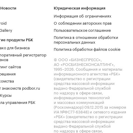
 Новости
Юридическая информация
Информация об ограничениях
roid
О соблюдении авторских прав
allery
Пользовательское соглашение
Политика в отношении обработки
гие продукты РБК
персональных данных
ако для бизнеса
Политика обработки файлов cookie
поративный регистратор
енов
© ООО «БИЗНЕСПРЕСС»,
АО «РОСБИЗНЕСКОНСАЛТИНГ»,
тинг сайтов
1995–2026
. Сообщения и материалы
.решения
информационного агентства «РБК»
(свидетельство о регистрации
комства
средства массовой информации
 знакомств podbor.ru
выдано Федеральной службой
по надзору в сфере связи,
 Курсы
информационных технологий
ла управления РБК
и массовых коммуникаций
(Роскомнадзор) 09.12.2015 за номером
ИА №ФС77-63848) и сетевого издания
«РБК» (свидетельство о регистрации
средства массовой информации
выдано Федеральной службой
по надзору в сфере связи,