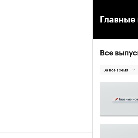
00
Главные 
Все выпу
За все время