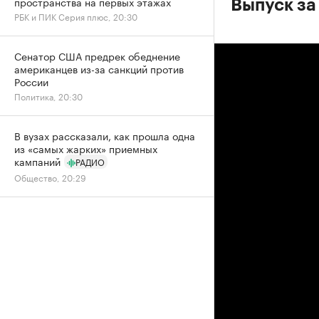
пространства на первых этажах
Выпуск за
РБК и ПИК Серия плюс, 20:30
Сенатор США предрек обеднение
американцев из-за санкций против
России
Политика, 20:30
В вузах рассказали, как прошла одна
из «самых жарких» приемных
кампаний
РАДИО
Общество, 20:29