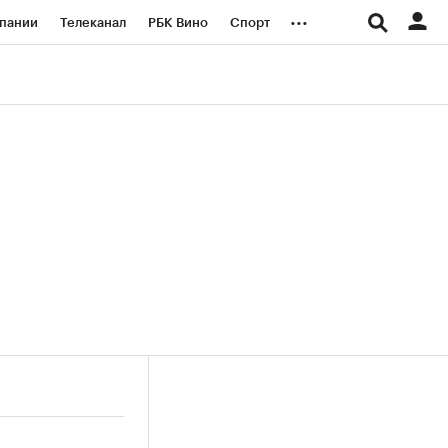
...
пании
Телеканал
РБК Вино
Спорт
ые проекты
Город
Стиль
Крипто
Спецпроекты СПб
логии и медиа
Финансы