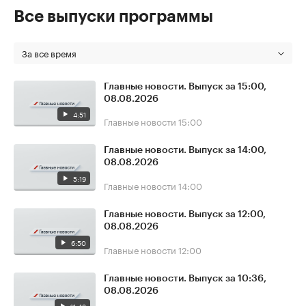
Все выпуски программы
За все время
Главные новости. Выпуск за 15:00,
08.08.2026
4:51
Главные новости
15:00
Главные новости. Выпуск за 14:00,
08.08.2026
5:19
Главные новости
14:00
Главные новости. Выпуск за 12:00,
08.08.2026
6:50
Главные новости
12:00
Главные новости. Выпуск за 10:36,
08.08.2026