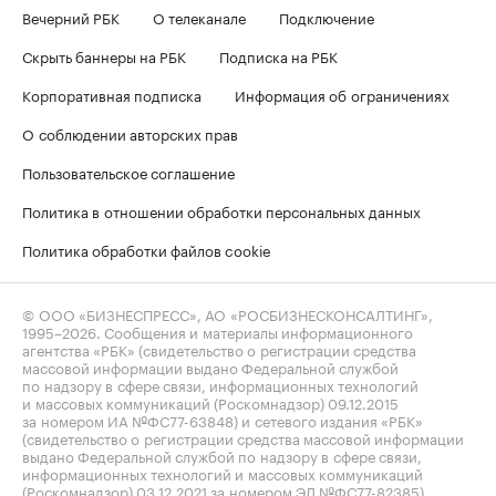
Вечерний РБК
О телеканале
Подключение
Скрыть баннеры на РБК
Подписка на РБК
Корпоративная подписка
Информация об ограничениях
О соблюдении авторских прав
Пользовательское соглашение
Политика в отношении обработки персональных данных
Политика обработки файлов cookie
© ООО «БИЗНЕСПРЕСС», АО «РОСБИЗНЕСКОНСАЛТИНГ»,
1995–2026
. Сообщения и материалы информационного
агентства «РБК» (свидетельство о регистрации средства
массовой информации выдано Федеральной службой
по надзору в сфере связи, информационных технологий
и массовых коммуникаций (Роскомнадзор) 09.12.2015
за номером ИА №ФС77-63848) и сетевого издания «РБК»
(свидетельство о регистрации средства массовой информации
выдано Федеральной службой по надзору в сфере связи,
информационных технологий и массовых коммуникаций
(Роскомнадзор) 03.12.2021 за номером ЭЛ №ФС77-82385)