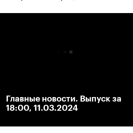
00:00
/
00:00
Главные новости. Выпуск за
18:00, 11.03.2024