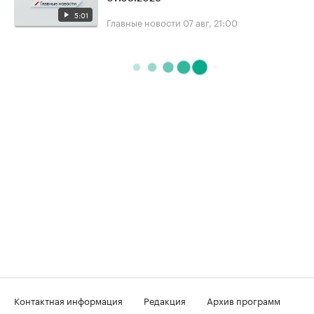
5:01
Главные новости
07 авг, 21:00
Контактная информация
Редакция
Архив программ