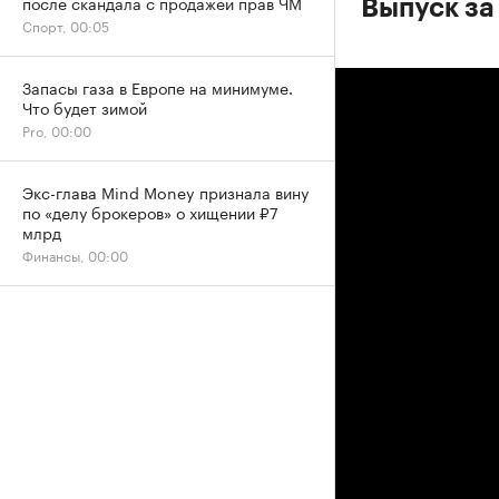
после скандала с продажей прав ЧМ
Выпуск за
Спорт, 00:05
Запасы газа в Европе на минимуме.
Что будет зимой
Pro, 00:00
Экс-глава Mind Money признала вину
по «делу брокеров» о хищении ₽7
млрд
Финансы, 00:00