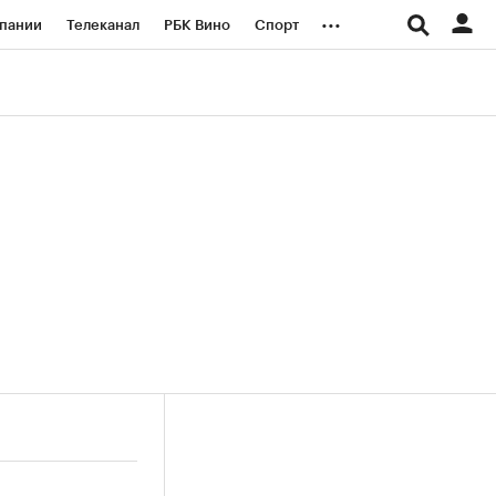
...
пании
Телеканал
РБК Вино
Спорт
ые проекты
Город
Стиль
Крипто
Спецпроекты СПб
логии и медиа
Финансы