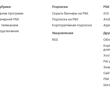
убрики
Подписки
РБК
рхив программ
Скрыть баннеры на РБК
iOS
ечерний РБК
Подписка на РБК
And
 телеканале
Корпоративная подписка
AppG
одключение
Уведомления
Дру
RSS
Обл
Кор
дом
Хос
Рег
Зна
Сайт
РБК
Шко