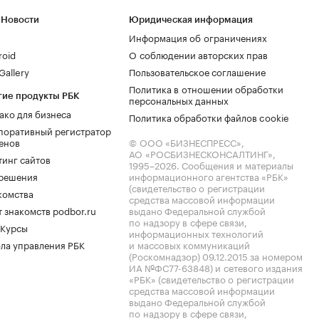
 Новости
Юридическая информация
Информация об ограничениях
roid
О соблюдении авторских прав
allery
Пользовательское соглашение
Политика в отношении обработки
гие продукты РБК
персональных данных
ако для бизнеса
Политика обработки файлов cookie
поративный регистратор
енов
© ООО «БИЗНЕСПРЕСС»,
АО «РОСБИЗНЕСКОНСАЛТИНГ»,
тинг сайтов
1995–2026
. Сообщения и материалы
.решения
информационного агентства «РБК»
(свидетельство о регистрации
комства
средства массовой информации
 знакомств podbor.ru
выдано Федеральной службой
по надзору в сфере связи,
 Курсы
информационных технологий
ла управления РБК
и массовых коммуникаций
(Роскомнадзор) 09.12.2015 за номером
ИА №ФС77-63848) и сетевого издания
«РБК» (свидетельство о регистрации
средства массовой информации
выдано Федеральной службой
по надзору в сфере связи,