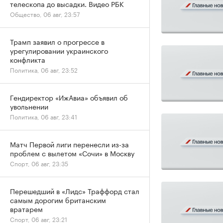
телескопа до высадки. Видео РБК
Общество, 06 авг, 23:57
Трамп заявил о прогрессе в
урегулировании украинского
конфликта
Политика, 06 авг, 23:52
Гендиректор «ИжАвиа» объявил об
увольнении
Политика, 06 авг, 23:41
Матч Первой лиги перенесли из-за
проблем с вылетом «Сочи» в Москву
Спорт, 06 авг, 23:35
Перешедший в «Лидс» Траффорд стал
самым дорогим британским
вратарем
Спорт, 06 авг, 23:21