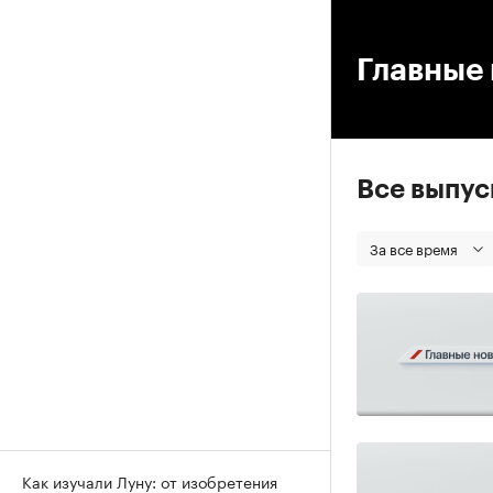
00
Главные 
Все выпу
За все время
Как изучали Луну: от изобретения