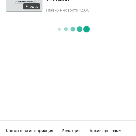
24:07
Главные новости
12:00
Контактная информация
Редакция
Архив программ