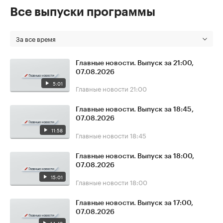
Все выпуски программы
За все время
Главные новости. Выпуск за 21:00,
07.08.2026
5:01
Главные новости
21:00
Главные новости. Выпуск за 18:45,
07.08.2026
11:58
Главные новости
18:45
Главные новости. Выпуск за 18:00,
07.08.2026
15:01
Главные новости
18:00
Главные новости. Выпуск за 17:00,
07.08.2026