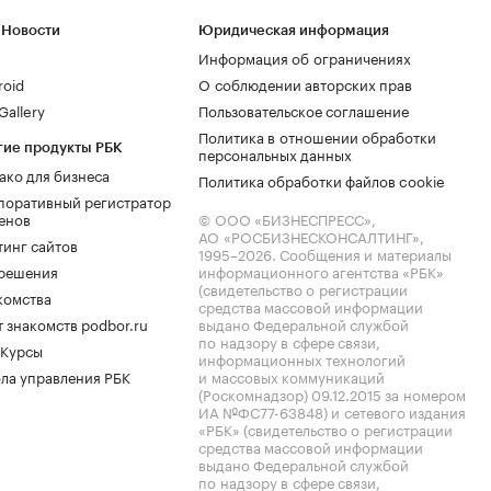
 Новости
Юридическая информация
Информация об ограничениях
roid
О соблюдении авторских прав
allery
Пользовательское соглашение
Политика в отношении обработки
гие продукты РБК
персональных данных
ако для бизнеса
Политика обработки файлов cookie
поративный регистратор
енов
© ООО «БИЗНЕСПРЕСС»,
АО «РОСБИЗНЕСКОНСАЛТИНГ»,
тинг сайтов
1995–2026
. Сообщения и материалы
.решения
информационного агентства «РБК»
(свидетельство о регистрации
комства
средства массовой информации
 знакомств podbor.ru
выдано Федеральной службой
по надзору в сфере связи,
 Курсы
информационных технологий
ла управления РБК
и массовых коммуникаций
(Роскомнадзор) 09.12.2015 за номером
ИА №ФС77-63848) и сетевого издания
«РБК» (свидетельство о регистрации
средства массовой информации
выдано Федеральной службой
по надзору в сфере связи,