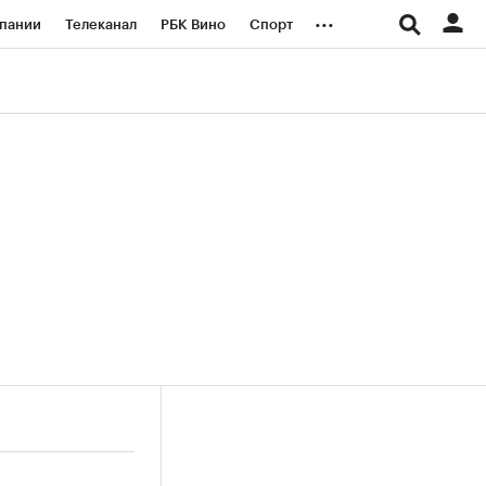
...
пании
Телеканал
РБК Вино
Спорт
ые проекты
Город
Стиль
Крипто
Спецпроекты СПб
логии и медиа
Финансы