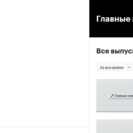
00
Главные 
Все выпу
За все время