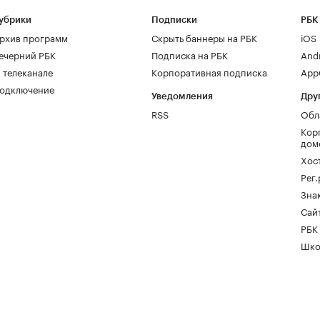
убрики
Подписки
РБК
рхив программ
Скрыть баннеры на РБК
iOS
ечерний РБК
Подписка на РБК
And
 телеканале
Корпоративная подписка
AppG
одключение
Уведомления
Дру
RSS
Обл
Кор
дом
Хос
Рег
Зна
Сайт
РБК
Шко