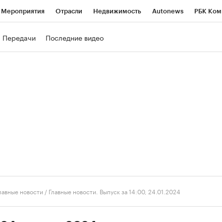
Мероприятия
Отрасли
Недвижимость
Autonews
РБК Ком
ние
РБК Курсы
РБК Life
Тренды
Визионеры
Национальн
Передачи
Последние видео
б
Исследования
Кредитные рейтинги
Франшизы
Газета
роверка контрагентов
Политика
Экономика
Бизнес
Техно
лавные новости
/
Главные новости. Выпуск за 14:00, 24.01.2024