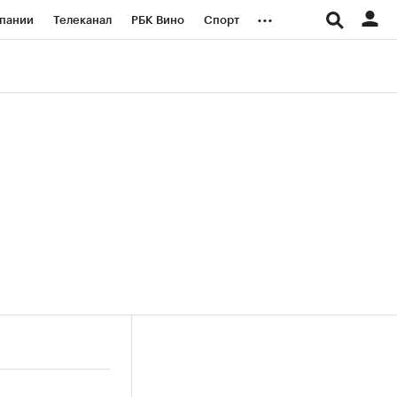
...
пании
Телеканал
РБК Вино
Спорт
ые проекты
Город
Стиль
Крипто
Спецпроекты СПб
логии и медиа
Финансы