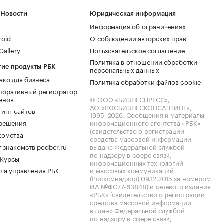
 Новости
Юридическая информация
Информация об ограничениях
roid
О соблюдении авторских прав
allery
Пользовательское соглашение
Политика в отношении обработки
гие продукты РБК
персональных данных
ако для бизнеса
Политика обработки файлов cookie
поративный регистратор
енов
© ООО «БИЗНЕСПРЕСС»,
АО «РОСБИЗНЕСКОНСАЛТИНГ»,
тинг сайтов
1995–2026
. Сообщения и материалы
.решения
информационного агентства «РБК»
(свидетельство о регистрации
комства
средства массовой информации
 знакомств podbor.ru
выдано Федеральной службой
по надзору в сфере связи,
 Курсы
информационных технологий
ла управления РБК
и массовых коммуникаций
(Роскомнадзор) 09.12.2015 за номером
ИА №ФС77-63848) и сетевого издания
«РБК» (свидетельство о регистрации
средства массовой информации
выдано Федеральной службой
по надзору в сфере связи,