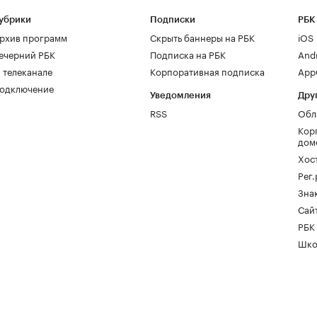
убрики
Подписки
РБК
рхив программ
Скрыть баннеры на РБК
iOS
ечерний РБК
Подписка на РБК
And
 телеканале
Корпоративная подписка
AppG
одключение
Уведомления
Дру
RSS
Обл
Кор
дом
Хос
Рег
Зна
Сайт
РБК
Шко