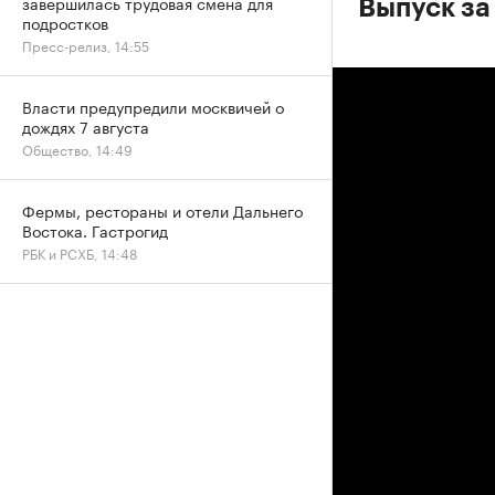
завершилась трудовая смена для
Выпуск за
подростков
Пресс-релиз, 14:55
Власти предупредили москвичей о
дождях 7 августа
Общество, 14:49
Фермы, рестораны и отели Дальнего
Востока. Гастрогид
РБК и РСХБ, 14:48