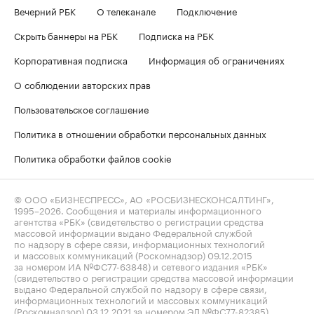
Вечерний РБК
О телеканале
Подключение
Скрыть баннеры на РБК
Подписка на РБК
Корпоративная подписка
Информация об ограничениях
О соблюдении авторских прав
Пользовательское соглашение
Политика в отношении обработки персональных данных
Политика обработки файлов cookie
© ООО «БИЗНЕСПРЕСС», АО «РОСБИЗНЕСКОНСАЛТИНГ»,
1995–2026
. Сообщения и материалы информационного
агентства «РБК» (свидетельство о регистрации средства
массовой информации выдано Федеральной службой
по надзору в сфере связи, информационных технологий
и массовых коммуникаций (Роскомнадзор) 09.12.2015
за номером ИА №ФС77-63848) и сетевого издания «РБК»
(свидетельство о регистрации средства массовой информации
выдано Федеральной службой по надзору в сфере связи,
информационных технологий и массовых коммуникаций
(Роскомнадзор) 03.12.2021 за номером ЭЛ №ФС77-82385)