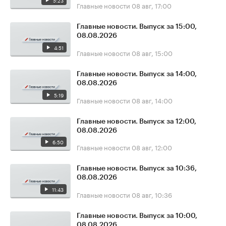
5:23
Главные новости
08 авг, 17:00
Главные новости. Выпуск за 15:00,
08.08.2026
4:51
Главные новости
08 авг, 15:00
Главные новости. Выпуск за 14:00,
08.08.2026
5:19
Главные новости
08 авг, 14:00
Главные новости. Выпуск за 12:00,
08.08.2026
6:50
Главные новости
08 авг, 12:00
Главные новости. Выпуск за 10:36,
08.08.2026
11:43
Главные новости
08 авг, 10:36
Главные новости. Выпуск за 10:00,
08.08.2026