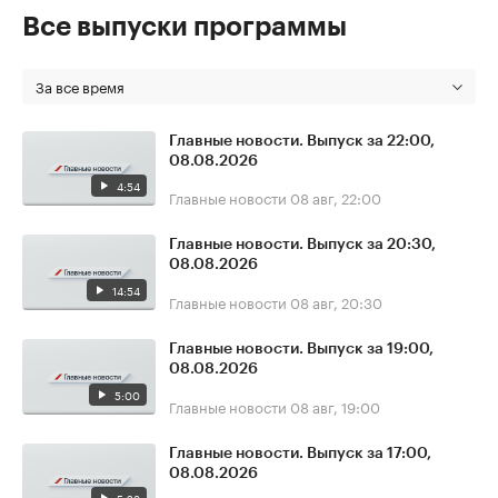
Все выпуски программы
За все время
Главные новости. Выпуск за 22:00,
08.08.2026
4:54
Главные новости
08 авг, 22:00
Главные новости. Выпуск за 20:30,
08.08.2026
14:54
Главные новости
08 авг, 20:30
Главные новости. Выпуск за 19:00,
08.08.2026
5:00
Главные новости
08 авг, 19:00
Главные новости. Выпуск за 17:00,
08.08.2026