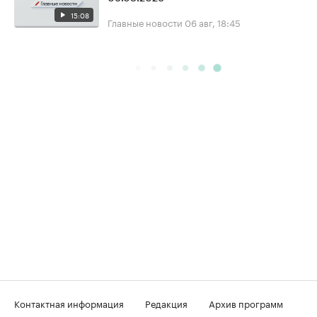
15:08
Главные новости
06 авг, 18:45
Контактная информация
Редакция
Архив программ