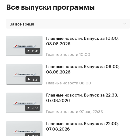
Все выпуски программы
За все время
Главные новости. Выпуск за 10:00,
08.08.2026
11:41
Главные новости
10:00
Главные новости. Выпуск за 08:00,
08.08.2026
5:31
Главные новости
08:00
Главные новости. Выпуск за 22:33,
07.08.2026
4:58
Главные новости
07 авг, 22:33
Главные новости. Выпуск за 22:00,
07.08.2026