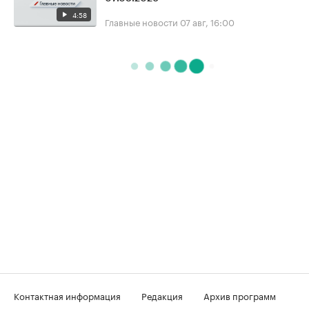
4:58
Главные новости
07 авг, 16:00
Контактная информация
Редакция
Архив программ