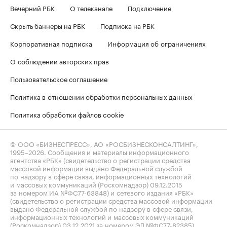
Вечерний РБК
О телеканале
Подключение
Скрыть баннеры на РБК
Подписка на РБК
Корпоративная подписка
Информация об ограничениях
О соблюдении авторских прав
Пользовательское соглашение
Политика в отношении обработки персональных данных
Политика обработки файлов cookie
© ООО «БИЗНЕСПРЕСС», АО «РОСБИЗНЕСКОНСАЛТИНГ»,
1995–2026
. Сообщения и материалы информационного
агентства «РБК» (свидетельство о регистрации средства
массовой информации выдано Федеральной службой
по надзору в сфере связи, информационных технологий
и массовых коммуникаций (Роскомнадзор) 09.12.2015
за номером ИА №ФС77-63848) и сетевого издания «РБК»
(свидетельство о регистрации средства массовой информации
выдано Федеральной службой по надзору в сфере связи,
информационных технологий и массовых коммуникаций
(Роскомнадзор) 03.12.2021 за номером ЭЛ №ФС77-82385)