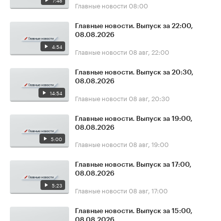
7:48
Главные новости
08:00
Главные новости. Выпуск за 22:00,
08.08.2026
4:54
Главные новости
08 авг, 22:00
Главные новости. Выпуск за 20:30,
08.08.2026
14:54
Главные новости
08 авг, 20:30
Главные новости. Выпуск за 19:00,
08.08.2026
5:00
Главные новости
08 авг, 19:00
Главные новости. Выпуск за 17:00,
08.08.2026
5:23
Главные новости
08 авг, 17:00
Главные новости. Выпуск за 15:00,
08.08.2026