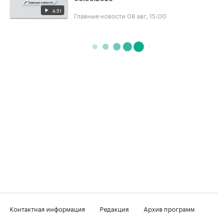
4:51
Главные новости
08 авг, 15:00
Контактная информация
Редакция
Архив программ