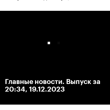
00:00
/
00:00
Главные новости. Выпуск за
20:34, 19.12.2023