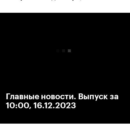
00:00
/
00:00
Главные новости. Выпуск за
10:00, 16.12.2023