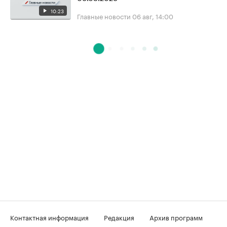
10:23
Главные новости
06 авг, 14:00
Контактная информация
Редакция
Архив программ