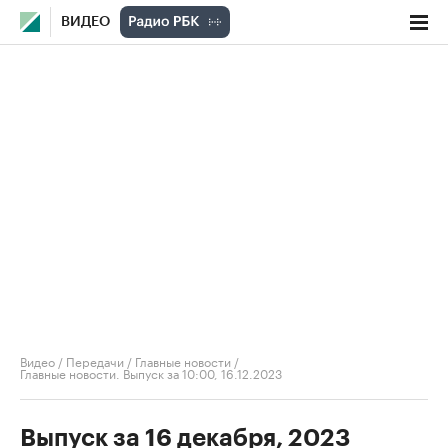
ВИДЕО
Видео
/
Передачи
/
Главные новости
/
Главные новости. Выпуск за 10:00, 16.12.2023
Выпуск за 16 декабря, 2023