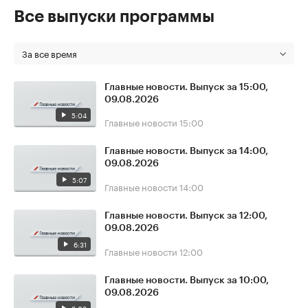
Все выпуски программы
За все время
Главные новости. Выпуск за 15:00,
09.08.2026
5:04
Главные новости
15:00
Главные новости. Выпуск за 14:00,
09.08.2026
5:07
Главные новости
14:00
Главные новости. Выпуск за 12:00,
09.08.2026
6:31
Главные новости
12:00
Главные новости. Выпуск за 10:00,
09.08.2026