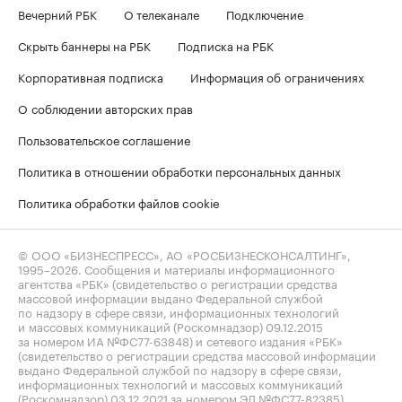
Вечерний РБК
О телеканале
Подключение
Скрыть баннеры на РБК
Подписка на РБК
Корпоративная подписка
Информация об ограничениях
О соблюдении авторских прав
Пользовательское соглашение
Политика в отношении обработки персональных данных
Политика обработки файлов cookie
© ООО «БИЗНЕСПРЕСС», АО «РОСБИЗНЕСКОНСАЛТИНГ»,
1995–2026
. Сообщения и материалы информационного
агентства «РБК» (свидетельство о регистрации средства
массовой информации выдано Федеральной службой
по надзору в сфере связи, информационных технологий
и массовых коммуникаций (Роскомнадзор) 09.12.2015
за номером ИА №ФС77-63848) и сетевого издания «РБК»
(свидетельство о регистрации средства массовой информации
выдано Федеральной службой по надзору в сфере связи,
информационных технологий и массовых коммуникаций
(Роскомнадзор) 03.12.2021 за номером ЭЛ №ФС77-82385)