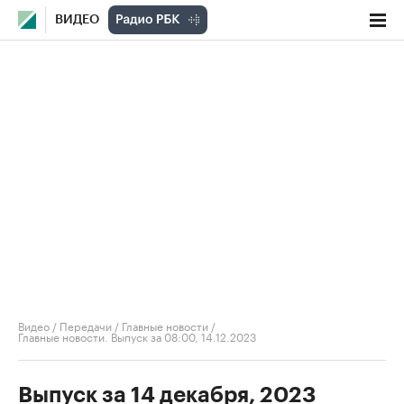
ВИДЕО
Видео
/
Передачи
/
Главные новости
/
Главные новости. Выпуск за 08:00, 14.12.2023
Выпуск за 14 декабря, 2023