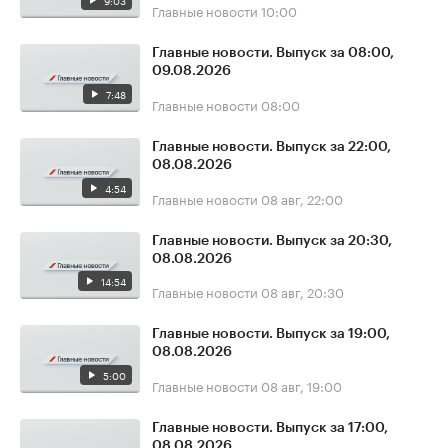
9:03
Главные новости
10:00
Главные новости. Выпуск за 08:00,
09.08.2026
7:48
Главные новости
08:00
Главные новости. Выпуск за 22:00,
08.08.2026
4:54
Главные новости
08 авг, 22:00
Главные новости. Выпуск за 20:30,
08.08.2026
14:54
Главные новости
08 авг, 20:30
Главные новости. Выпуск за 19:00,
08.08.2026
5:00
Главные новости
08 авг, 19:00
Главные новости. Выпуск за 17:00,
08.08.2026