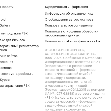
 Новости
Юридическая информация
Информация об ограничениях
roid
О соблюдении авторских прав
allery
Пользовательское соглашение
Политика в отношении обработки
гие продукты РБК
персональных данных
ако для бизнеса
Политика обработки файлов cookie
поративный регистратор
енов
© ООО «БИЗНЕСПРЕСС»,
АО «РОСБИЗНЕСКОНСАЛТИНГ»,
тинг сайтов
1995–2026
. Сообщения и материалы
.решения
информационного агентства «РБК»
(свидетельство о регистрации
комства
средства массовой информации
 знакомств podbor.ru
выдано Федеральной службой
по надзору в сфере связи,
 Курсы
информационных технологий
ла управления РБК
и массовых коммуникаций
(Роскомнадзор) 09.12.2015 за номером
ИА №ФС77-63848) и сетевого издания
«РБК» (свидетельство о регистрации
средства массовой информации
выдано Федеральной службой
по надзору в сфере связи,