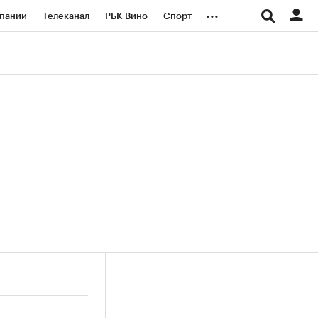
...
пании
Телеканал
РБК Вино
Спорт
ые проекты
Город
Стиль
Крипто
Спецпроекты СПб
логии и медиа
Финансы