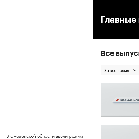
00
Главные 
Все выпу
За все время
В Смоленской области ввели режим