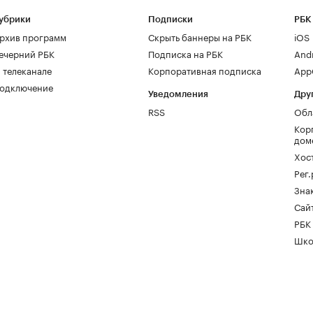
убрики
Подписки
РБК
рхив программ
Скрыть баннеры на РБК
iOS
ечерний РБК
Подписка на РБК
And
 телеканале
Корпоративная подписка
AppG
одключение
Уведомления
Дру
RSS
Обл
Кор
дом
Хос
Рег
Зна
Сайт
РБК
Шко