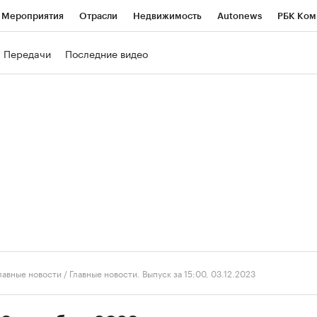
Мероприятия
Отрасли
Недвижимость
Autonews
РБК Ком
ние
РБК Курсы
РБК Life
Тренды
Визионеры
Национальн
Передачи
Последние видео
б
Исследования
Кредитные рейтинги
Франшизы
Газета
роверка контрагентов
Политика
Экономика
Бизнес
Техно
лавные новости
/
Главные новости. Выпуск за 15:00, 03.12.2023