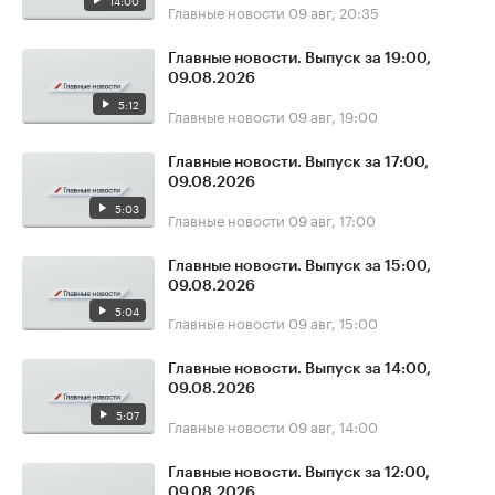
14:00
Главные новости
09 авг, 20:35
Главные новости. Выпуск за 19:00,
09.08.2026
5:12
Главные новости
09 авг, 19:00
Главные новости. Выпуск за 17:00,
09.08.2026
5:03
Главные новости
09 авг, 17:00
Главные новости. Выпуск за 15:00,
09.08.2026
5:04
Главные новости
09 авг, 15:00
Главные новости. Выпуск за 14:00,
09.08.2026
5:07
Главные новости
09 авг, 14:00
Главные новости. Выпуск за 12:00,
09.08.2026