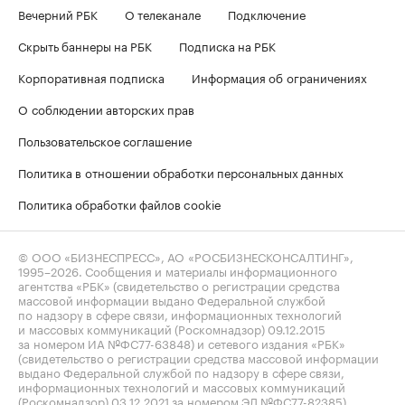
Вечерний РБК
О телеканале
Подключение
Скрыть баннеры на РБК
Подписка на РБК
Корпоративная подписка
Информация об ограничениях
О соблюдении авторских прав
Пользовательское соглашение
Политика в отношении обработки персональных данных
Политика обработки файлов cookie
© ООО «БИЗНЕСПРЕСС», АО «РОСБИЗНЕСКОНСАЛТИНГ»,
1995–2026
. Сообщения и материалы информационного
агентства «РБК» (свидетельство о регистрации средства
массовой информации выдано Федеральной службой
по надзору в сфере связи, информационных технологий
и массовых коммуникаций (Роскомнадзор) 09.12.2015
за номером ИА №ФС77-63848) и сетевого издания «РБК»
(свидетельство о регистрации средства массовой информации
выдано Федеральной службой по надзору в сфере связи,
информационных технологий и массовых коммуникаций
(Роскомнадзор) 03.12.2021 за номером ЭЛ №ФС77-82385)