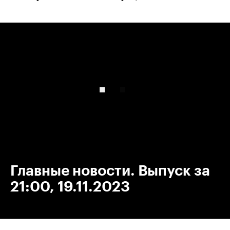
00:00
/
00:00
Главные новости. Выпуск за
21:00, 19.11.2023