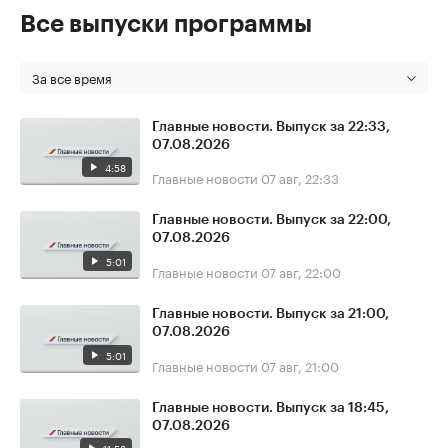
Все выпуски программы
За все время
Главные новости. Выпуск за 22:33,
07.08.2026
4:58
Главные новости
07 авг, 22:33
Главные новости. Выпуск за 22:00,
07.08.2026
5:01
Главные новости
07 авг, 22:00
Главные новости. Выпуск за 21:00,
07.08.2026
5:01
Главные новости
07 авг, 21:00
Главные новости. Выпуск за 18:45,
07.08.2026